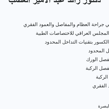
دكتور رافد عبد الامير العضب
البصرة