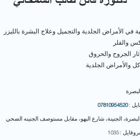
دكتورة فاتن طالب الشمخاني
البصرة
ايل :
07810954520
 البصرة، الجنينة، شارع البهو، مقابل مستوصف الجنينه الصحي
فايل : 1035