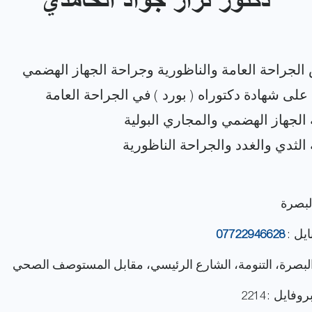
دكتور نزار جواد الحامدي
البصرة
ايل :
07722946628
 البصرة، التنومة، الشارع الرئيسي، مقابل المستوصف الصحي
فايل : 2214