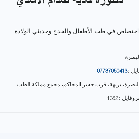
دكتورة فادية صدام الأسدي
البصرة
ايل :
07737050413
 البصرة، بريهة، قرب جسر المحاكم، مجمع مملكة الطب
فايل : 1362