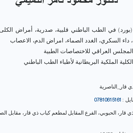
دكتور محمود ثامر التميمي
(بورد) في الطب الباطني قلبية، صدرية، أمراض الكلى،
ذي قار_الناصرية
ايل :
07810615161
 ذي قار، الحبوبي، الفرع المقابل لمطعم كباب ذي قار، مقابل الصي