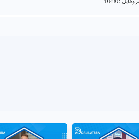
فايل : 10480