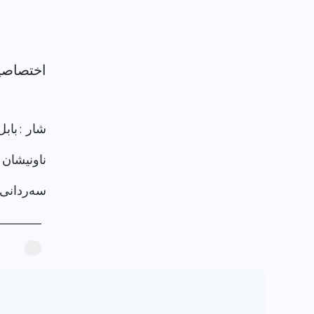
شار : بابل
ناونيشان : بابل، الحل
سەردانی پر