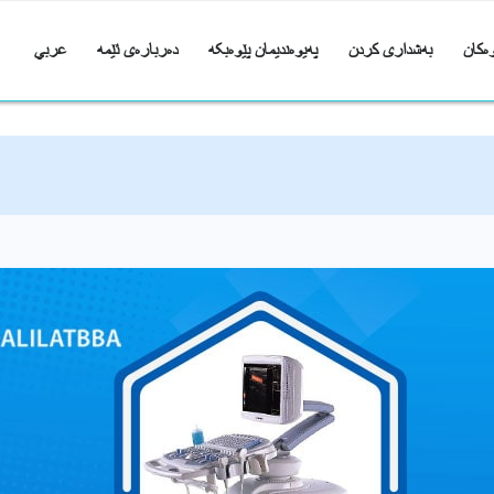
ەکان
بەشداری کردن
پەیوەندیمان پێوەبکە
دەربارەی ئێمە
عربي