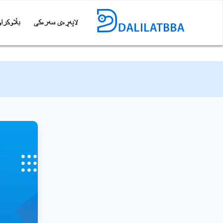
لاپەڕەی سەرەکی
بڵاوکراو