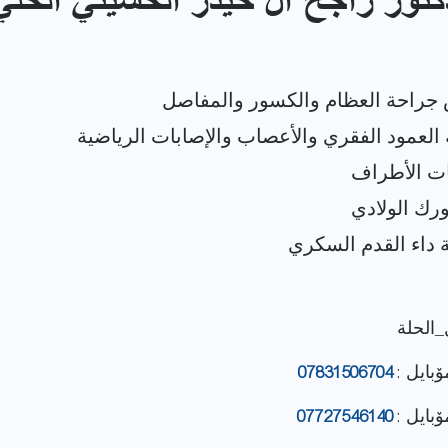
كتور راجح آل حيدر الحسيني الحلي
_الحلة
ۆبایل :
07831506704
ۆبایل :
07727546140