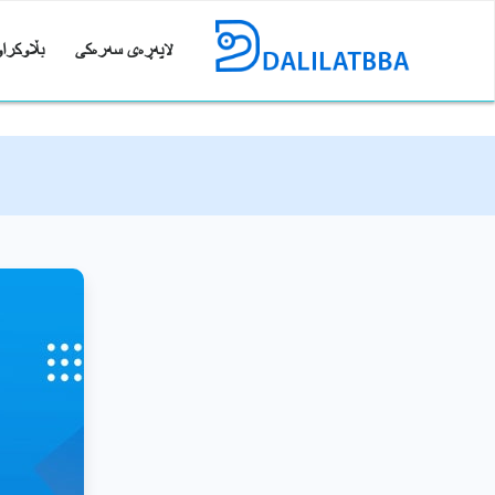
لاپەڕەی سەرەکی
بڵاوکراو