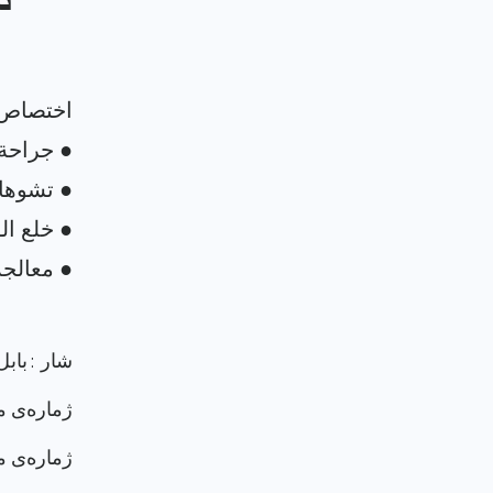
د
شار : بابل
ژماره‌ی م
ژماره‌ی م