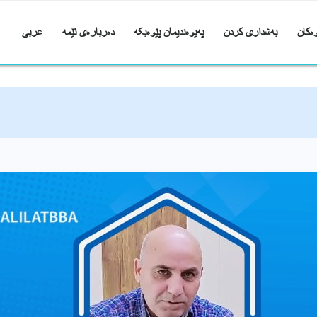
ەکان
بەشداری کردن
پەیوەندیمان پێوەبکە
دەربارەی ئێمە
عربي