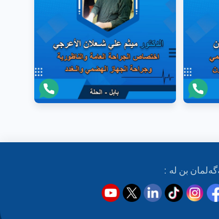
گەلمان بن لە :