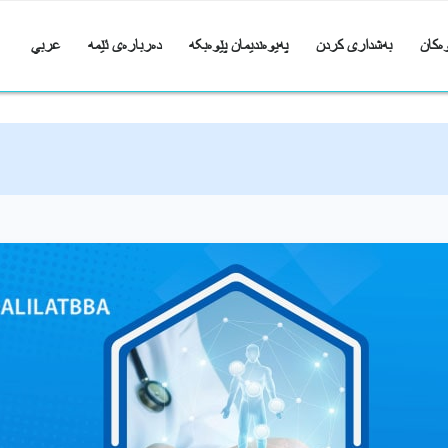
ەکان
بەشداری کردن
پەیوەندیمان پێوەبکە
دەربارەی ئێمە
عربي