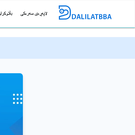
لاپەڕەی سەرەکی
بڵاوکراو