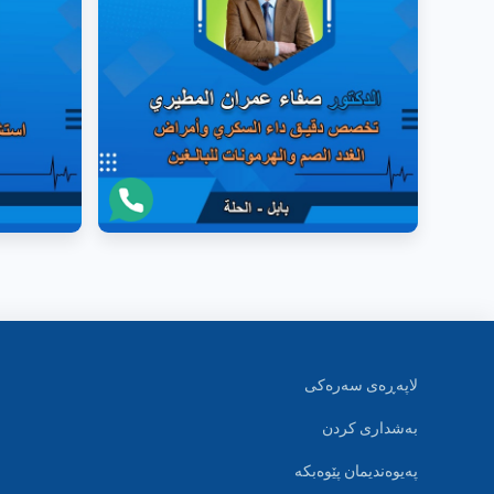
لاپەڕەی سەرەکی
بەشداری کردن
پەیوەندیمان پێوەبکە