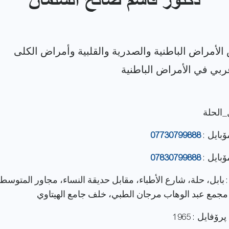
دكتور قاسم صالح السلمان
_الحلة
ۆبایل :
07730799888
ۆبایل :
07830799888
: بابل، حلة، شارع الأطباء، مقابل حديقة النساء، مجاور المتوسط
مجمع عبد الوهاب مرجان الطبي، خلف جامع الهيتاوي
فایل : 1965