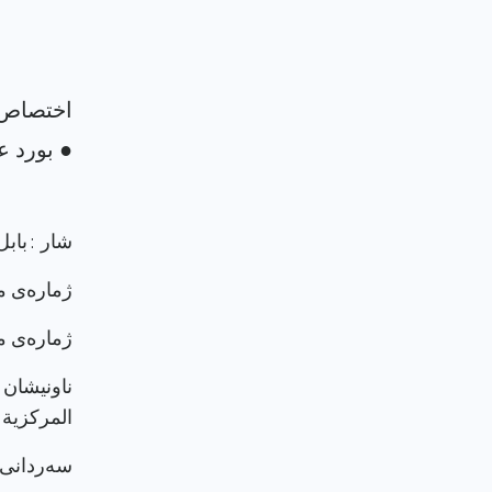
شار : بابل
ژماره‌ی م
ژماره‌ی م
ناونيشان 
المركزية 
سەردانی پرۆ