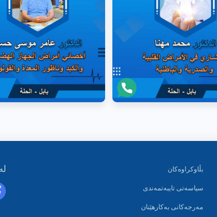
لە
بڵاوکراوەکان
سیاسەتی تایبەتمەندی
مەرجەکانی بەکارهێنان