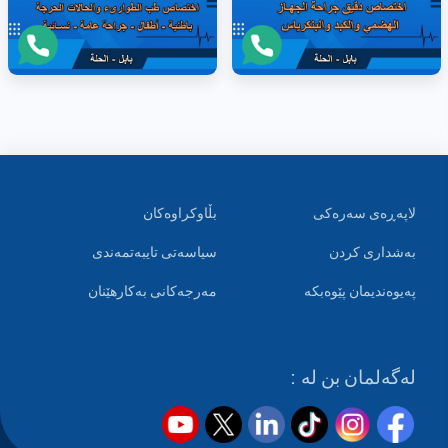
لاپەڕەی سەرەکی
بڵاوکراوەکان
بەشداری کردن
سیاسەتی تایبەتمەندی
پەیوەندیمان پێوەبکە
مەرجەکانی بەکارهێنان
لەگەلمان بن لە :