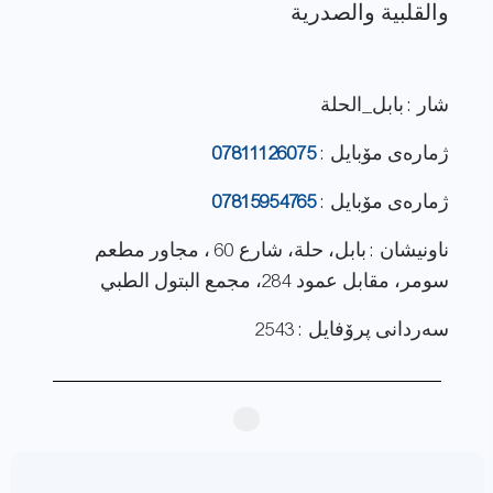
شار : بابل_الحلة
ژماره‌ی مۆبایل :
07811126075
ژماره‌ی مۆبایل :
07815954765
ناونيشان : بابل، حلة، شارع 60 ، مجاور مطعم
سومر، مقابل عمود 284، مجمع البتول الطبي
سەردانی پرۆفایل : 2543