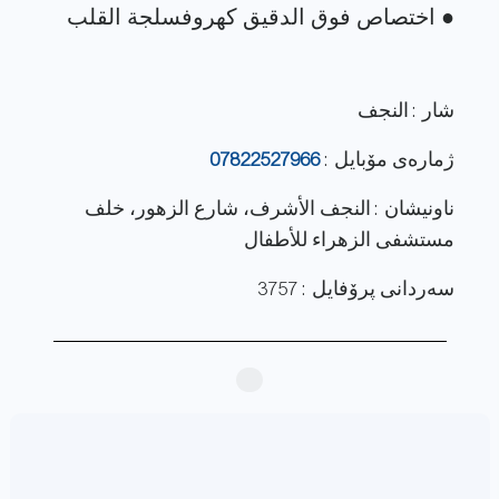
شار : النجف
ژماره‌ی مۆبایل :
07822527966
ناونيشان : النجف الأشرف، شارع الزهور، خلف
مستشفى الزهراء للأطفال
سەردانی پرۆفایل : 3757