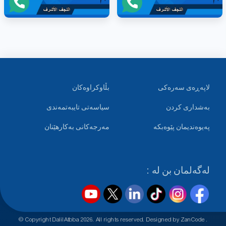
لاپەڕەی سەرەکی
بڵاوکراوەکان
بەشداری کردن
سیاسەتی تایبەتمەندی
پەیوەندیمان پێوەبکە
مەرجەکانی بەکارهێنان
لەگەلمان بن لە :
© Copyright DalilAtbba
2026
. All rights reserved. Designed by
ZanCode
.