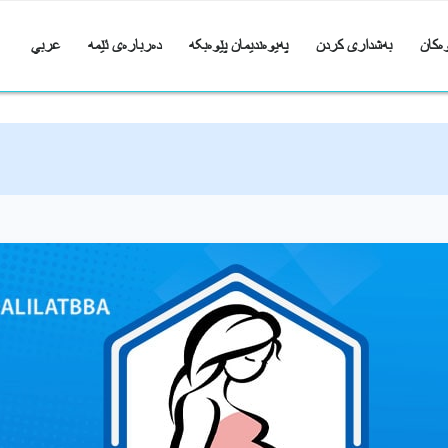
ەکان
بەشداری کردن
پەیوەندیمان پێوەبکە
دەربارەی ئێمە
عربي