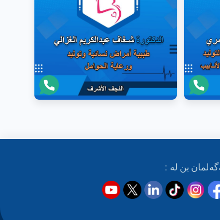
گەلمان بن لە :