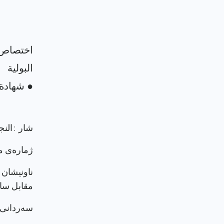
اختصاص 
شار : الن
ژماره‌ی م
ناونيشان 
مقابل ساي
سەردانی پرۆ