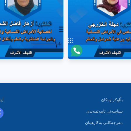
لە
بڵاوکراوەکان
سیاسەتی تایبەتمەندی
مەرجەکانی بەکارهێنان