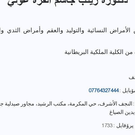
دكتورة زينب جاسم القره غولي
الأمراض النسائية والتوليد والعقم وأمراض الثدي وا
جف
ۆبایل :
07764327444
: النجف الأشرف، حي المكرمة، مكتب الرشيد، مجاور صيدلية 
دين الصياغ
فایل : 1733