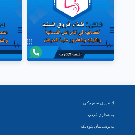
لاپەڕەی سەرەکی
بەشداری کردن
پەیوەندیمان پێوەبکە