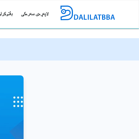
لاپەڕەی سەرەکی
بڵاوکراو