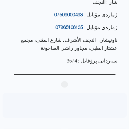
شار : النجف
ژماره‌ی مۆبایل :
07509000493
ژماره‌ی مۆبایل :
07865106135
ناونيشان : النجف الأشرف، شارع المثنى، مجمع
عشتار الطبي، مجاور راشي الطاحونة
سەردانی پرۆفایل : 3574