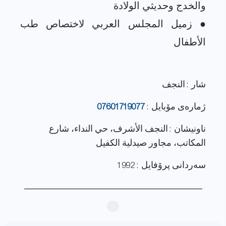
● زميل المجلس العربي لاختصاص طب
شار : النجف
ژماره‌ی مۆبایل :
07601719077
ناونيشان : النجف الأشرف، حي النداء، شارع
المكاتب، مجاور صيدلية الكفيل
سەردانی پرۆفایل : 1992