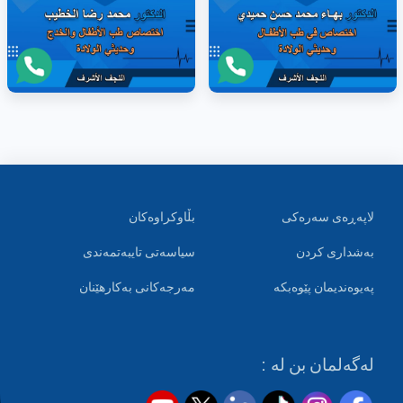
لاپەڕەی سەرەکی
بڵاوکراوەکان
بەشداری کردن
سیاسەتی تایبەتمەندی
پەیوەندیمان پێوەبکە
مەرجەکانی بەکارهێنان
لەگەلمان بن لە :