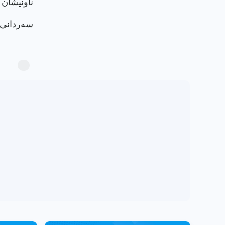
ناونيشان 
سەردانی پرۆ