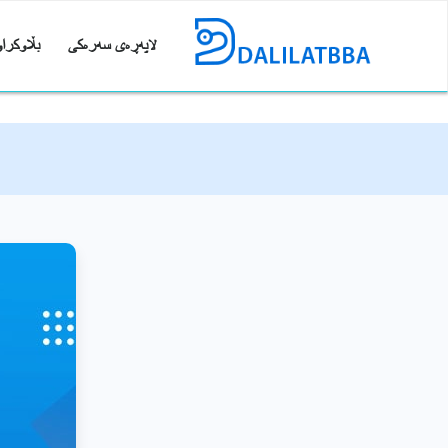
لاپەڕەی سەرەکی
بڵاوکراو