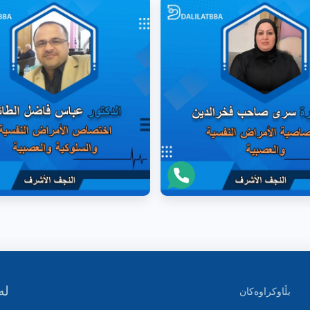
لە
بڵاوکراوەکان