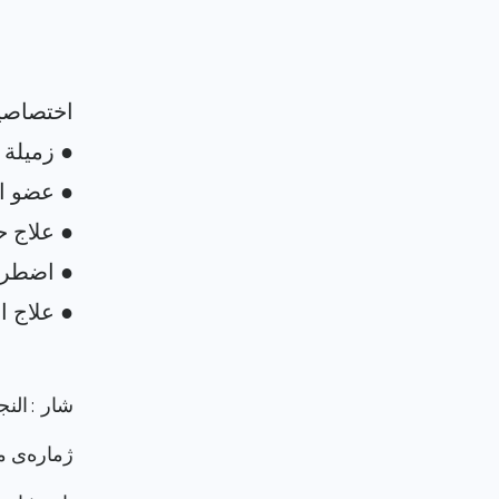
شار : الن
ژماره‌ی م