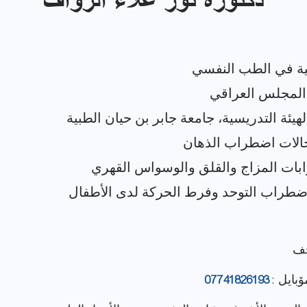
دكتورة نور علاء الرواف
جف
ۆبایل :
07741826193