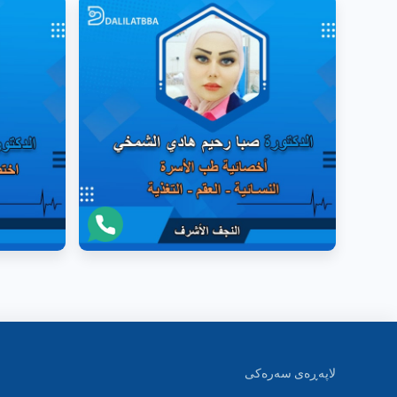
لاپەڕەی سەرەکی