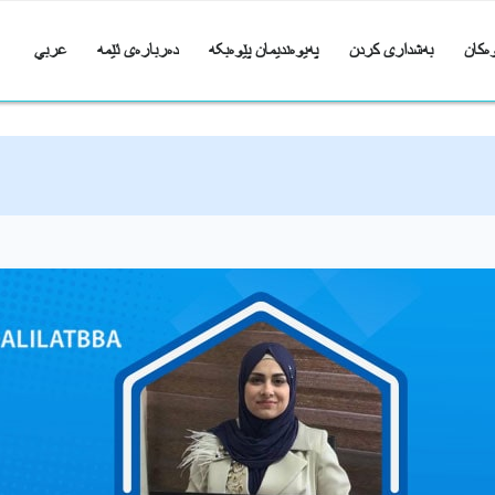
ەکان
بەشداری کردن
پەیوەندیمان پێوەبکە
دەربارەی ئێمە
عربي