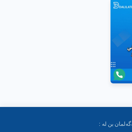
گەلمان بن لە :