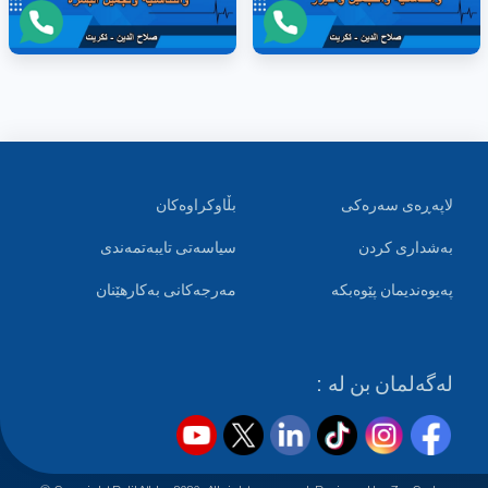
لاپەڕەی سەرەکی
بڵاوکراوەکان
بەشداری کردن
سیاسەتی تایبەتمەندی
پەیوەندیمان پێوەبکە
مەرجەکانی بەکارهێنان
لەگەلمان بن لە :