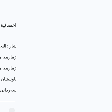
شار : الن
ژماره‌ی م
ژماره‌ی م
ناونيشان 
سەردانی پرۆ