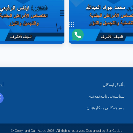
لە
بڵاوکراوەکان
سیاسەتی تایبەتمەندی
مەرجەکانی بەکارهێنان
© Copyright DalilAtbba
2026
. All rights reserved. Designed by
ZanCode
.