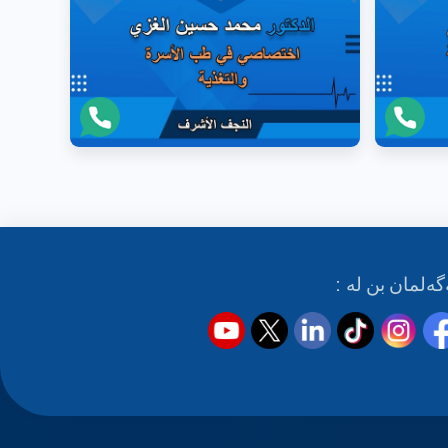
گەلمان بن لە :