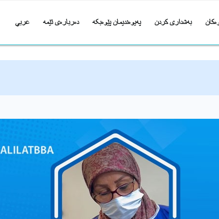
ەکان
بەشداری کردن
پەیوەندیمان پێوەبکە
دەربارەی ئێمە
عربي