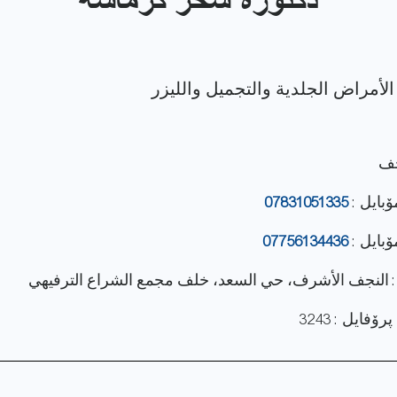
دكتورة سحر كرماشة
جف
ۆبایل :
07831051335
ۆبایل :
07756134436
: النجف الأشرف، حي السعد، خلف مجمع الشراع الترفيهي
فایل : 3243