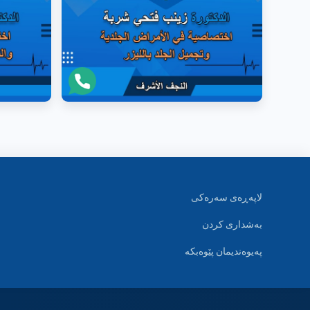
لاپەڕەی سەرەکی
بەشداری کردن
پەیوەندیمان پێوەبکە