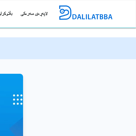
لاپەڕەی سەرەکی
بڵاوکراو