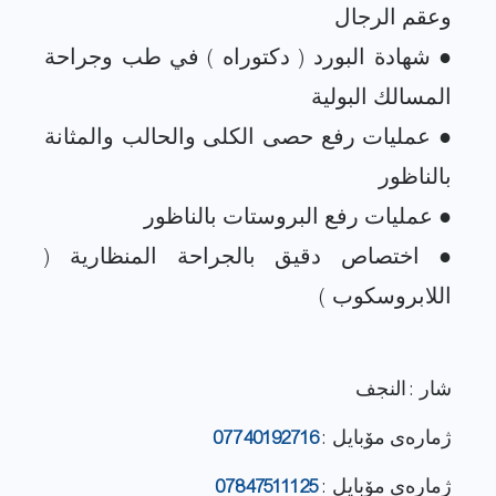
● شهادة البورد ( دكتوراه ) في طب وجراحة
● عمليات رفع حصى الكلى والحالب والمثانة
● اختصاص دقيق بالجراحة المنظارية (
شار : النجف
ژماره‌ی مۆبایل :
07740192716
ژماره‌ی مۆبایل :
07847511125