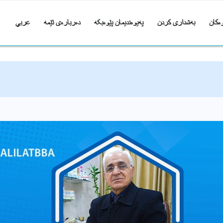
ەکان
بەشداری کردن
پەیوەندیمان پێوەبکە
دەربارەی ئێمە
عربي