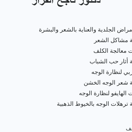
دكتور ناجح القزاز
جف