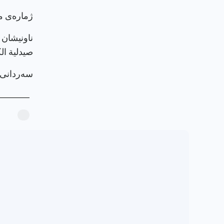
ژماره‌ی م
ناونيشان 
صيدلية ال
سەردانی پرۆ