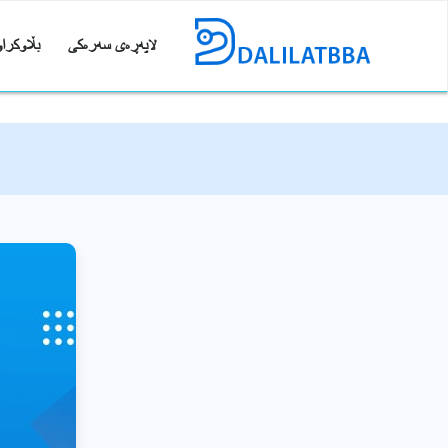
لاپەڕەی سەرەکی
بڵاوکراو