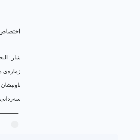
شار : الن
ژماره‌ی م
ناونيشان 
سەردانی پرۆ