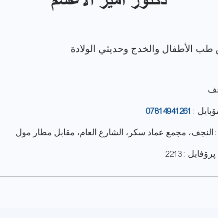
دكتور امير الاعسم
جف
ۆبایل :
07814941261
: النجف، مجمع عماد سكر، الشارع العام، مقابل مطار مول
فایل : 2213