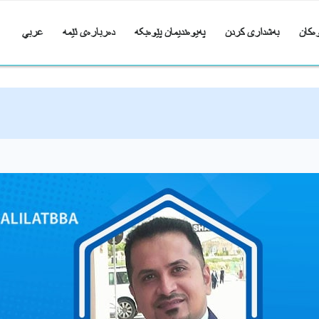
ەکان
بەشداری کردن
پەیوەندیمان پێوەبکە
دەربارەی ئێمە
عربي