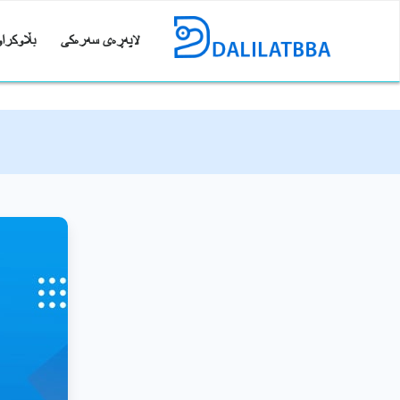
لاپەڕەی سەرەکی
بڵاوکراو