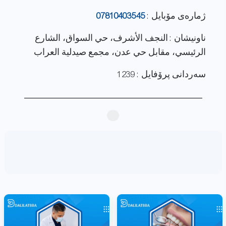
ژماره‌ی مۆبایل :
07810403545
ناونيشان : النجف الأشرف، حي السواق، الشارع
الرئيسي، مقابل حي عدن، مجمع صيدلية العراب
سەردانی پرۆفایل : 1239