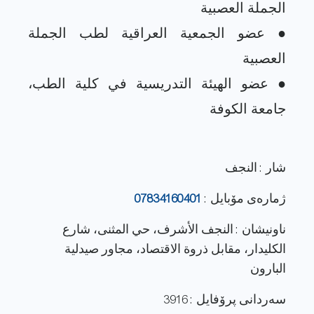
● عضو الجمعية العراقية لطب الجملة
● عضو الهيئة التدريسية في كلية الطب،
شار : النجف
ژماره‌ی مۆبایل :
07834160401
ناونيشان : النجف الأشرف، حي المثنى، شارع
الكليدار، مقابل ذروة الاقتصاد، مجاور صيدلية
البارون
سەردانی پرۆفایل : 3916