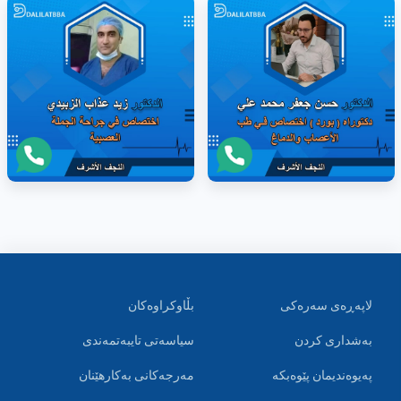
لاپەڕەی سەرەکی
بڵاوکراوەکان
بەشداری کردن
سیاسەتی تایبەتمەندی
پەیوەندیمان پێوەبکە
مەرجەکانی بەکارهێنان