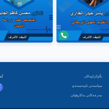
لە
بڵاوکراوەکان
سیاسەتی تایبەتمەندی
مەرجەکانی بەکارهێنان