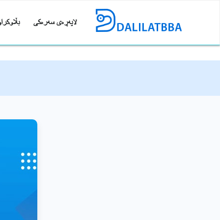
لاپەڕەی سەرەکی
بڵاوکراو