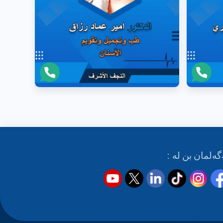
گەلمان بن لە :