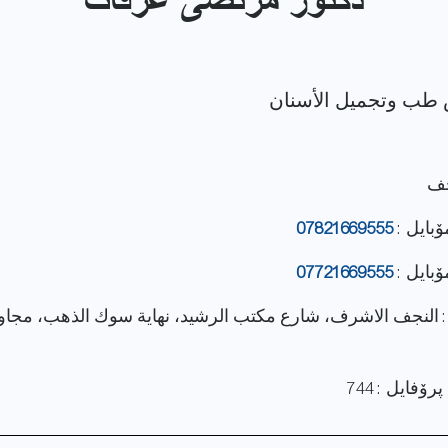
دكتور مرتضى عرفات
جف
ۆبایل :
07821669555
ۆبایل :
07721669555
: النجف الاشرف، شارع مكتب الرشيد، نهاية سوك الذهب، مجا
ۆفایل : 744