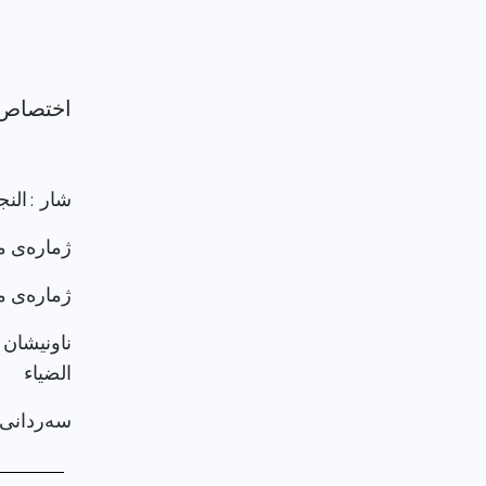
شار : الن
ژماره‌ی م
ژماره‌ی م
ناونيشان 
الضياء
سەردانی پر