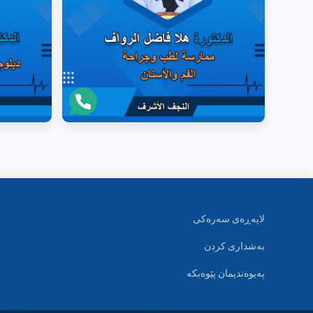
لاپەڕەی سەرەکی
بەشداری کردن
پەیوەندیمان پێوەبکە