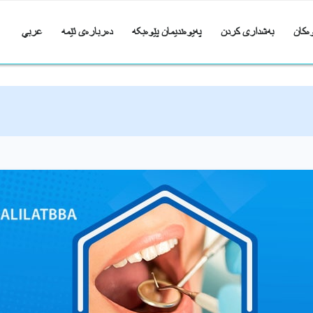
ەکان
بەشداری کردن
پەیوەندیمان پێوەبکە
دەربارەی ئێمە
عربي