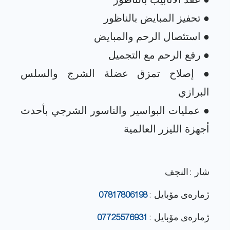
● إصلاح تمزق عضلة الشرج والسلس
● عمليات البواسير والناسور الشرجي بأحدث
شار : النجف
ژماره‌ی مۆبایل :
07817806198
ژماره‌ی مۆبایل :
07725576931