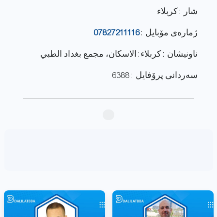
شار : كربلاء
ژماره‌ی مۆبایل :
07827211116
ناونيشان : كربلاء: الاسكان، مجمع بغداد الطبي
سەردانی پرۆفایل : 6388