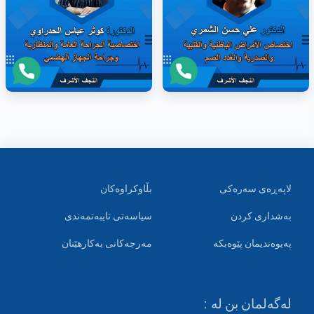
لاپەڕەی سەرەکی
بڵاوکراوەکان
بەشداری کردن
سیاسەتی تایبەتمەندی
پەیوەندیمان پێوەبکە
مەرجەکانی بەکارهێنان
لەگەلمان بن لە :