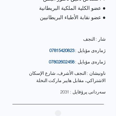
شار : النجف
ژماره‌ی مۆبایل :
07815420823
ژماره‌ی مۆبایل :
07802602458
ناونيشان : النجف الأشرف، شارع الإسكان
الاشتراكي، مقابل هايبر ماركت النخلة
سەردانی پرۆفایل : 2031