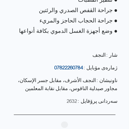
شار : النجف
ژماره‌ی مۆبایل :
07822260784
ناونيشان : النجف الأشرف، مقابل جسر الإسكان،
مجاور صيدلية الناقوس، مقابل نقابة المعلمين
سەردانی پرۆفایل : 2632