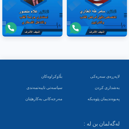
لاپەڕەی سەرەکی
بڵاوکراوەکان
بەشداری کردن
سیاسەتی تایبەتمەندی
پەیوەندیمان پێوەبکە
مەرجەکانی بەکارهێنان
لەگەلمان بن لە :