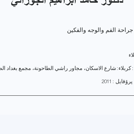
دكتور حامد ابراهيم الجوراني
اء
: كربلاء: شارع الاسكان، مجاور راشي الطاحونة، مجمع بغداد ال
فایل : 2011