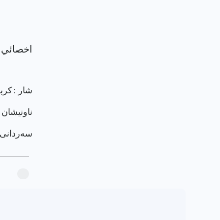
شار : كربل
ناونيشان 
سەردانی پرۆ