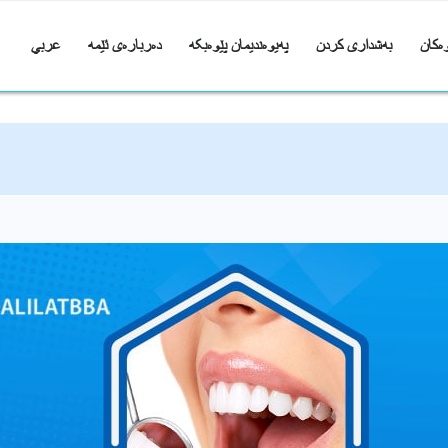
ەکان
بەشداری کردن
پەیوەندیمان پێوەبکە
دەربارەی ئێمە
عربي