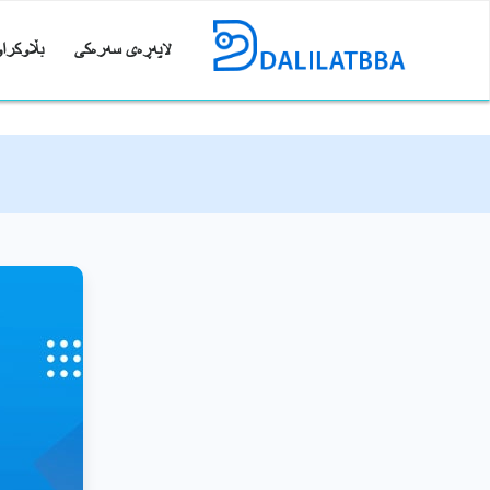
لاپەڕەی سەرەکی
بڵاوکراو