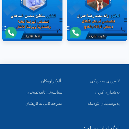
لاپەڕەی سەرەکی
بڵاوکراوەکان
بەشداری کردن
سیاسەتی تایبەتمەندی
پەیوەندیمان پێوەبکە
مەرجەکانی بەکارهێنان
لەگەلمان بن لە :