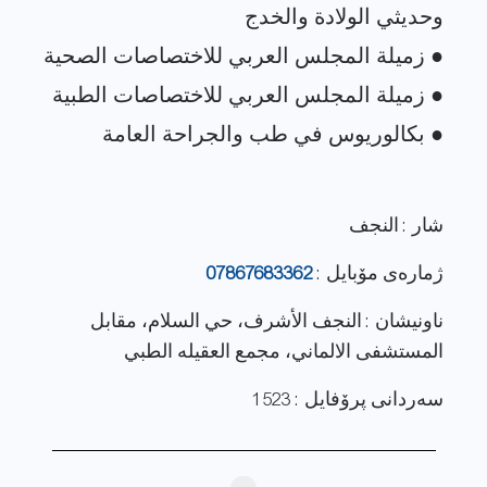
شار : النجف
ژماره‌ی مۆبایل :
07867683362
ناونيشان : النجف الأشرف، حي السلام، مقابل
المستشفى الالماني، مجمع العقيله الطبي
سەردانی پرۆفایل : 1523