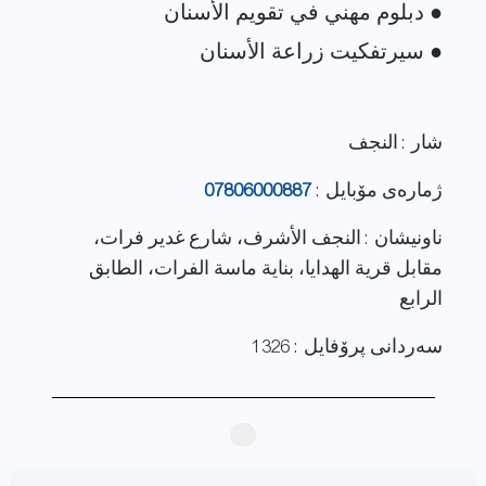
شار : النجف
ژماره‌ی مۆبایل :
07806000887
ناونيشان : النجف الأشرف، شارع غدير فرات،
مقابل قرية الهدايا، بناية ماسة الفرات، الطابق
الرابع
سەردانی پرۆفایل : 1326