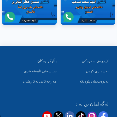
لاپەڕەی سەرەکی
بڵاوکراوەکان
بەشداری کردن
سیاسەتی تایبەتمەندی
پەیوەندیمان پێوەبکە
مەرجەکانی بەکارهێنان
لەگەلمان بن لە :