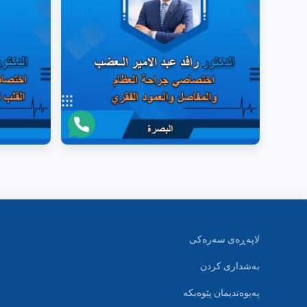
لاپەڕەی سەرەکی
بەشداری کردن
پەیوەندیمان پێوەبکە