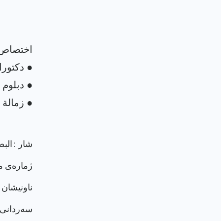
شار : الب
ژماره‌ی م
ناونيشان 
سەردانی پرۆ