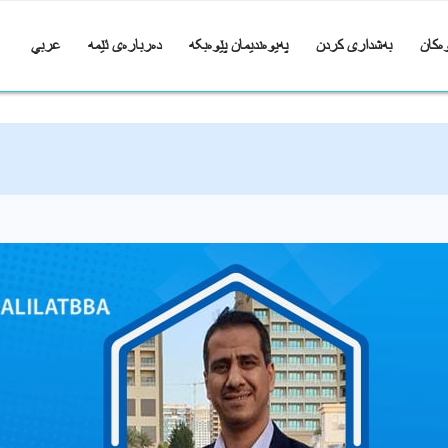
ەکان
بەشداری کردن
پەیوەندیمان پێوەبکە
دەربارەی ئێمە
عربي