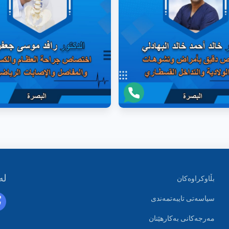
لە
بڵاوکراوەکان
سیاسەتی تایبەتمەندی
مەرجەکانی بەکارهێنان