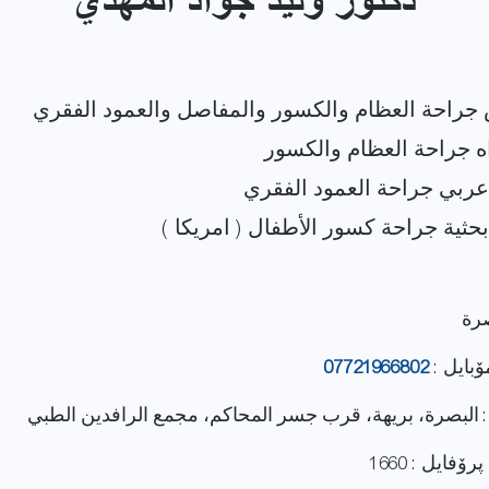
دكتور وليد جواد المهدي
صرة
ۆبایل :
07721966802
: البصرة، بريهة، قرب جسر المحاكم، مجمع الرافدين الطبي
فایل : 1660