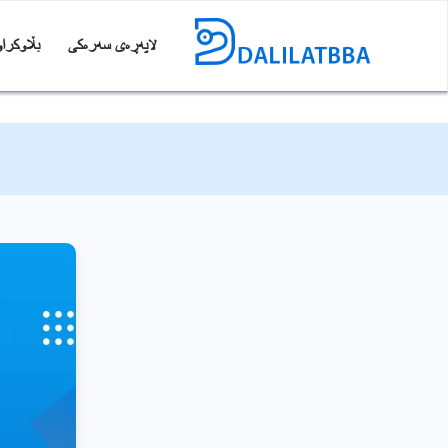
لاپەڕەی سەرەکی
بڵاوکراو