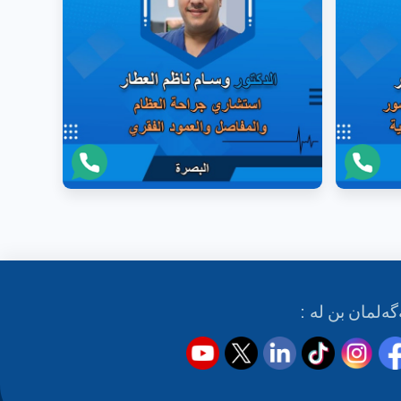
گەلمان بن لە :