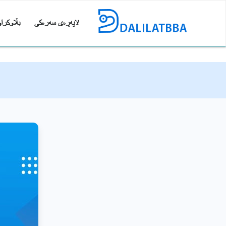
لاپەڕەی سەرەکی
بڵاوکراو