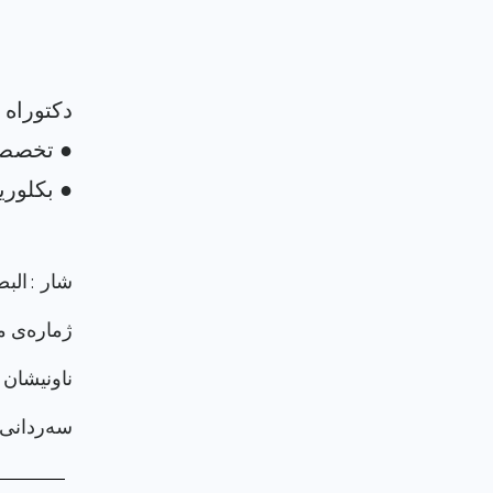
شار : الب
ژماره‌ی م
ناونيشان 
سەردانی پرۆ