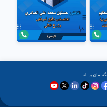
گەلمان بن لە :