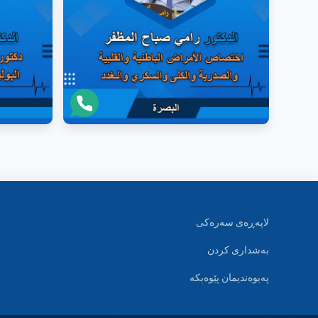
لاپەڕەی سەرەکی
بەشداری کردن
پەیوەندیمان پێوەبکە