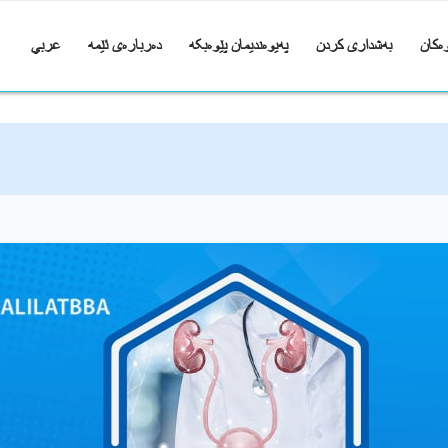
ەکان
بەشداری کردن
پەیوەندیمان پێوەبکە
دەربارەی ئێمە
عربي