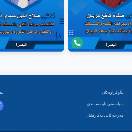
لە
بڵاوکراوەکان
سیاسەتی تایبەتمەندی
مەرجەکانی بەکارهێنان