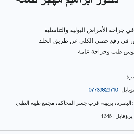
دكتور ابراهيم مهجر طعمة
صرة
ۆبایل :
07739829710
: البصرة، بريهة، قرب جسر المحاكم، مجمع طيبة الطبي
فایل : 1646