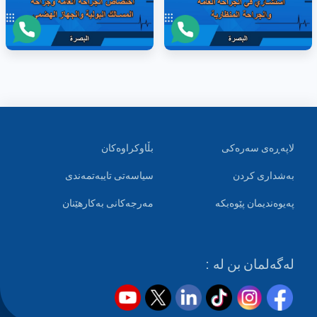
لاپەڕەی سەرەکی
بڵاوکراوەکان
بەشداری کردن
سیاسەتی تایبەتمەندی
پەیوەندیمان پێوەبکە
مەرجەکانی بەکارهێنان
لەگەلمان بن لە :