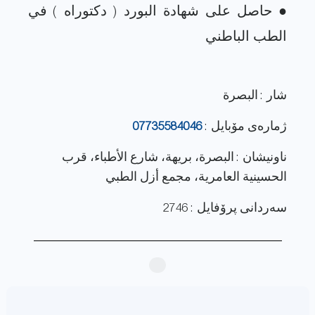
● حاصل على شهادة البورد ( دكتوراه ) في
شار : البصرة
ژماره‌ی مۆبایل :
07735584046
ناونيشان : البصرة، بريهة، شارع الأطباء، قرب
الحسينية العامرية، مجمع أزل الطبي
سەردانی پرۆفایل : 2746