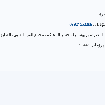
صرة
ۆبایل :
07901553389
: البصرة، بريهة، نزلة جسر المحاكم، مجمع الورد الطبي، الطابق 
فایل : 1044