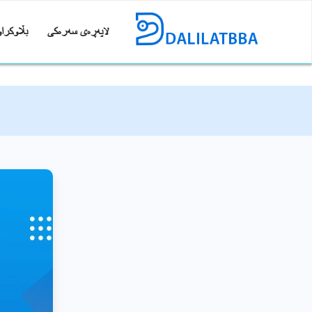
لاپەڕەی سەرەکی
بڵاوکراو