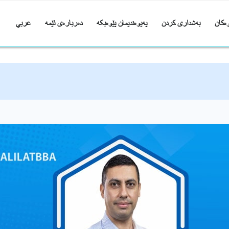
ەکان
بەشداری کردن
پەیوەندیمان پێوەبکە
دەربارەی ئێمە
عربي