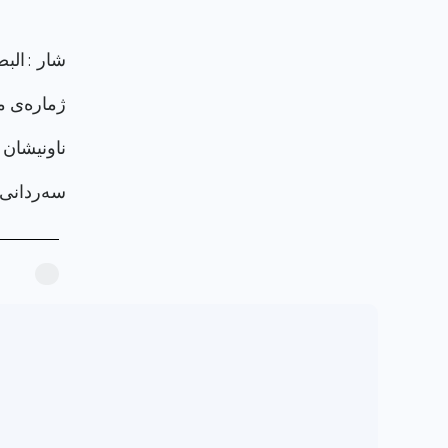
شار : الب
ژماره‌ی م
ناونيشان 
سەردانی پرۆ