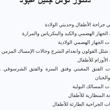
دكتور نوفل جليل عبود
ت الفتق المغبني وفتق السرة والفتق الشرسوفي و