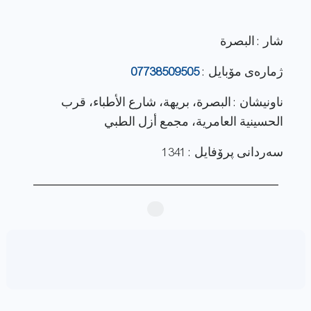
شار : البصرة
ژماره‌ی مۆبایل :
07738509505
ناونيشان : البصرة، بريهة، شارع الأطباء، قرب
الحسينية العامرية، مجمع أزل الطبي
سەردانی پرۆفایل : 1341