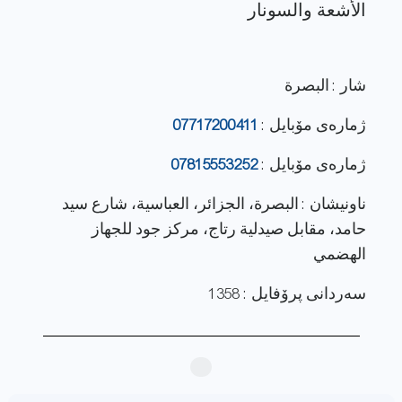
شار : البصرة
ژماره‌ی مۆبایل :
07717200411
ژماره‌ی مۆبایل :
07815553252
ناونيشان : البصرة، الجزائر، العباسية، شارع سيد
حامد، مقابل صيدلية رتاج، مركز جود للجهاز
الهضمي
سەردانی پرۆفایل : 1358