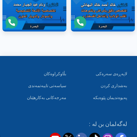
لاپەڕەی سەرەکی
بڵاوکراوەکان
بەشداری کردن
سیاسەتی تایبەتمەندی
پەیوەندیمان پێوەبکە
مەرجەکانی بەکارهێنان
لەگەلمان بن لە :