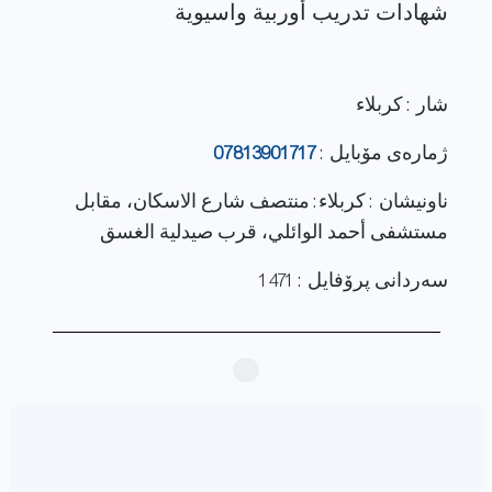
شار : كربلاء
ژماره‌ی مۆبایل :
07813901717
ناونيشان : كربلاء: منتصف شارع الاسكان، مقابل
مستشفى أحمد الوائلي، قرب صيدلية الغسق
سەردانی پرۆفایل : 1471