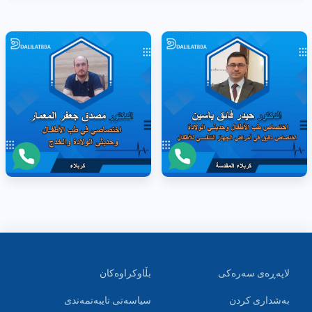
لاپەڕەی سەرەکی
بڵاوکراوەکان
بەشداری کردن
سیاسەتی تایبەتمەندی