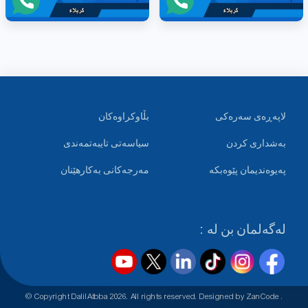
لاپەڕەی سەرەکی
بڵاوکراوەکان
بەشداری کردن
سیاسەتی تایبەتمەندی
پەیوەندیمان پێوەبکە
مەرجەکانی بەکارهێنان
لەگەلمان بن لە :
© Copyright DalilAtbba
2026
. All rights reserved. Designed by
ZanCode
.