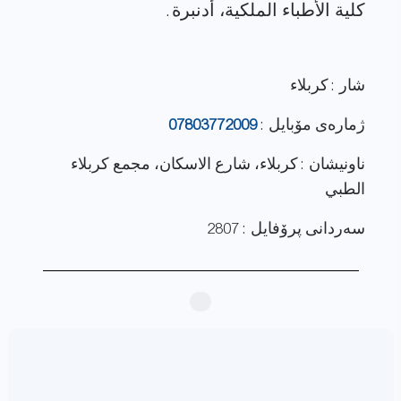
شار : كربلاء
ژماره‌ی مۆبایل :
07803772009
ناونيشان : كربلاء، شارع الاسكان، مجمع كربلاء
الطبي
سەردانی پرۆفایل : 2807