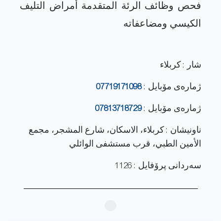
فحص وظائف الرئة المتقدمة أمراض التليف
شار : كربلاء
ژماره‌ی مۆبایل :
07719171098
ژماره‌ی مۆبایل :
07813718729
ناونيشان : كربلاء، الاسكان، شارع المشجر، مجمع
الأمين الطبي، قرب مستشفى الوائلي
سەردانی پرۆفایل : 1126