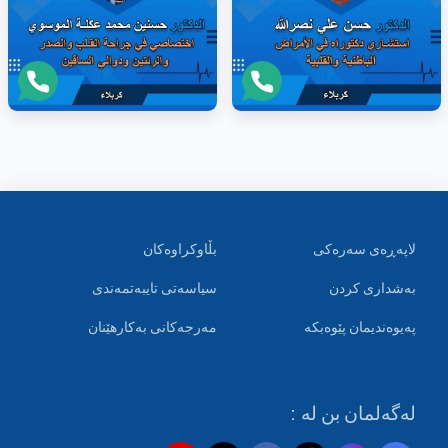
لاپەڕەی سەرەکی
بڵاوکراوەکان
بەشداری کردن
سیاسەتی تایبەتمەندی
پەیوەندیمان پێوەبکە
مەرجەکانی بەکارهێنان
لەگەلمان بن لە :