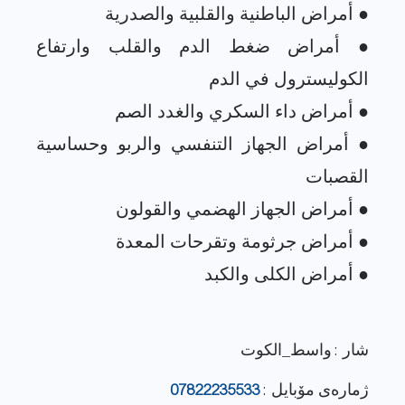
● أمراض ضغط الدم والقلب وارتفاع
● أمراض الجهاز التنفسي والربو وحساسية
شار : واسط_الكوت
ژماره‌ی مۆبایل :
07822235533