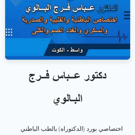
دكتور عــباس فــرج
البـالوي