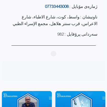
ژماره‌ی مۆبایل :
07733443008
ناونيشان : واسط، كوت، شارع الاطباء، شارع
الاعراس، قرب سنتر هلاهل، مجمع الإسراء الطبي
سەردانی پرۆفایل : 982