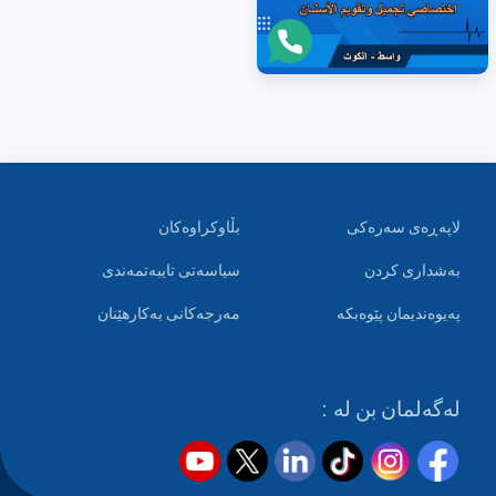
لاپەڕەی سەرەکی
بڵاوکراوەکان
بەشداری کردن
سیاسەتی تایبەتمەندی
پەیوەندیمان پێوەبکە
مەرجەکانی بەکارهێنان
لەگەلمان بن لە :