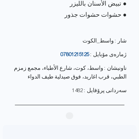
شار : واسط_الكوت
ژماره‌ی مۆبایل :
07801215125
ناونيشان : واسط، كوت، شارع الأطباء، مجمع زمزم
الطبي، قرب اغاريد، فوق صيدلية طيف الدواء
سەردانی پرۆفایل : 1482