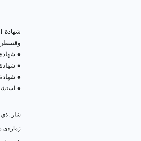
شهادة ال
شار : ذي 
ژماره‌ی م