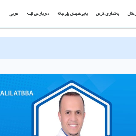
ەکان
بەشداری کردن
پەیوەندیمان پێوەبکە
دەربارەی ئێمە
عربي