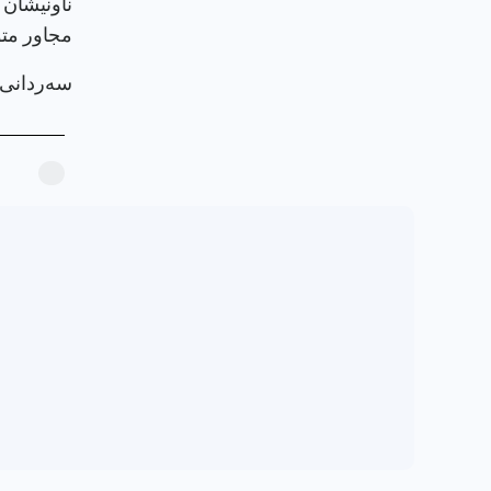
ناونيشان :
مجاور مت
سەردانی پرۆ