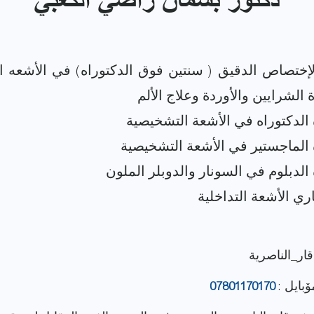
دكتور بسمان راضي الكعبي
إختصاص الدقيق ( سنتين فوق الدكتوراه) في الأشعه ال
قار_الناصرية
ۆبایل :
07801170170