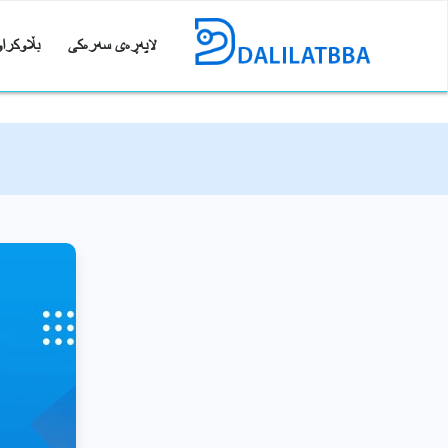
لاپەڕەی سەرەکی
بڵاوکراو