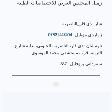
شار : ذي قار_الناصرية
ژماره‌ی مۆبایل :
07831447404
ناونيشان : ذي قار، الناصرية، الحبوبي، بداية شارع
التربية، قرب مستشفى محمد الموسوي
سەردانی پرۆفایل : 1387