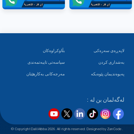
لاپەڕەی سەرەکی
بڵاوکراوەکان
بەشداری کردن
سیاسەتی تایبەتمەندی
پەیوەندیمان پێوەبکە
مەرجەکانی بەکارهێنان
لەگەلمان بن لە :
© Copyright DalilAtbba
2026
. All rights reserved. Designed by
ZanCode
.