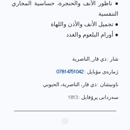
● ناظور الأنف والحنجرة، حساسية المجاري
شار : ذي قار_الناصرية
ژماره‌ی مۆبایل :
07814751042
ناونيشان : ذي قار، الناصرية، الحبوبي
سەردانی پرۆفایل : 1813