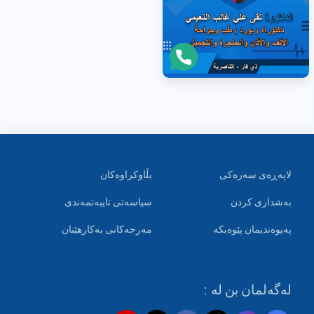
لاپەڕەی سەرەکی
بڵاوکراوەکان
بەشداری کردن
سیاسەتی تایبەتمەندی
پەیوەندیمان پێوەبکە
مەرجەکانی بەکارهێنان
لەگەلمان بن لە :