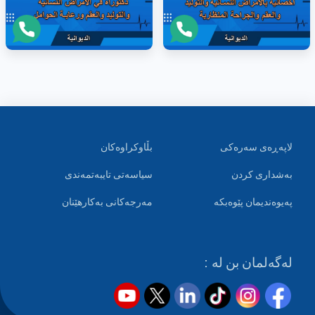
لاپەڕەی سەرەکی
بڵاوکراوەکان
بەشداری کردن
سیاسەتی تایبەتمەندی
پەیوەندیمان پێوەبکە
مەرجەکانی بەکارهێنان
لەگەلمان بن لە :