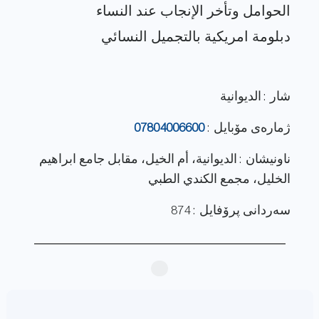
شار : الديوانية
ژماره‌ی مۆبایل :
07804006600
ناونيشان : الديوانية، أم الخيل، مقابل جامع ابراهيم
الخليل، مجمع الكندي الطبي
سەردانی پرۆفایل : 874