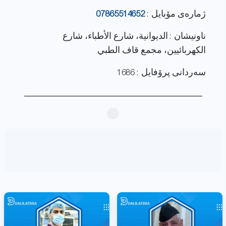
ژماره‌ی مۆبایل :
07865514652
ناونيشان : الديوانية، شارع الأطباء، شارع
الكهربائيين، مجمع قاف الطبي
سەردانی پرۆفایل : 1686