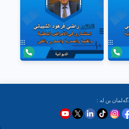
گەلمان بن لە :