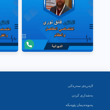
لاپەڕەی سەرەکی
بەشداری کردن
پەیوەندیمان پێوەبکە