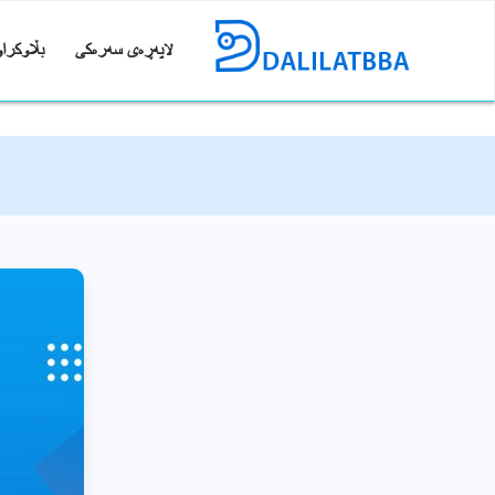
لاپەڕەی سەرەکی
بڵاوکراو