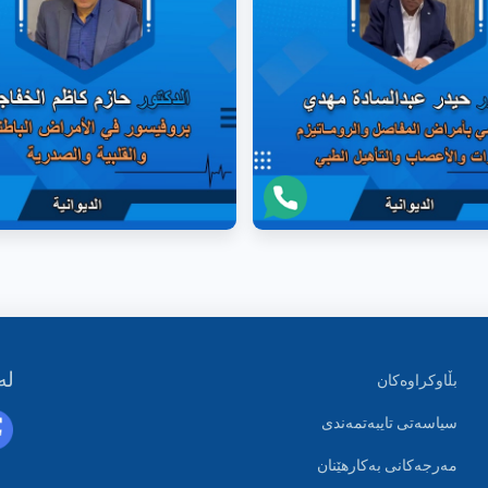
لە
بڵاوکراوەکان
سیاسەتی تایبەتمەندی
مەرجەکانی بەکارهێنان