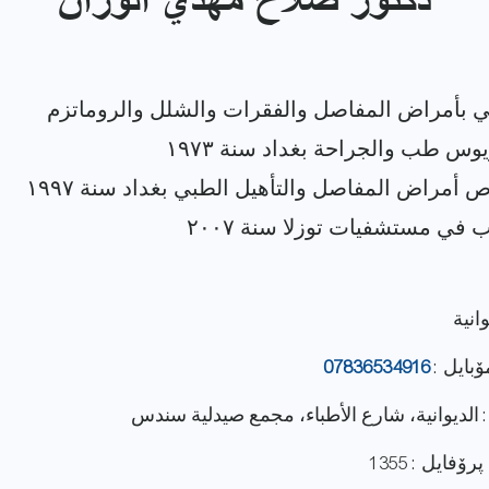
دكتور صلاح مهدي الوزان
وانية
ۆبایل :
07836534916
: الديوانية، شارع الأطباء، مجمع صيدلية سندس
فایل : 1355