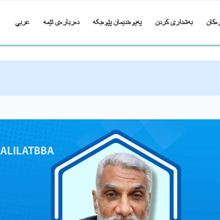
ەکان
بەشداری کردن
پەیوەندیمان پێوەبکە
دەربارەی ئێمە
عربي