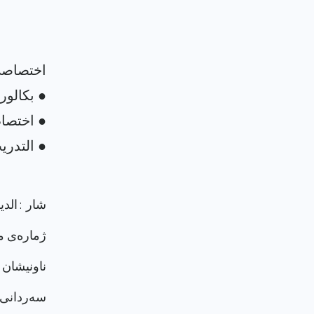
شار : الدي
ژماره‌ی م
ناونيشان 
سەردانی پرۆ