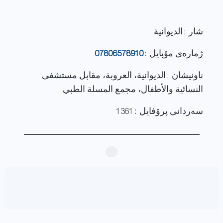
شار : الديوانية
ژماره‌ی مۆبایل :
07806578910
ناونيشان : الديوانية، العروبة، مقابل مستشفى
النسائية والأطفال، مجمع المسلة الطبي
سەردانی پرۆفایل : 1361