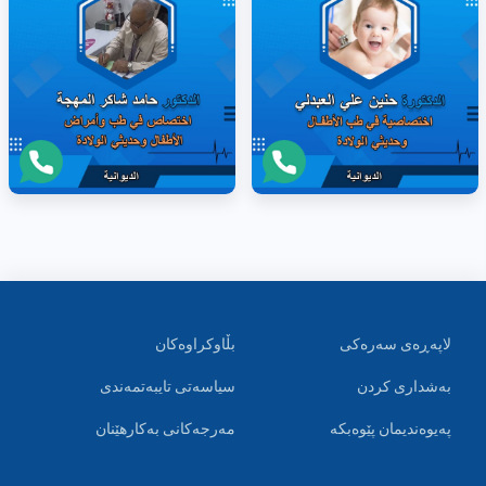
لاپەڕەی سەرەکی
بڵاوکراوەکان
بەشداری کردن
سیاسەتی تایبەتمەندی
پەیوەندیمان پێوەبکە
مەرجەکانی بەکارهێنان