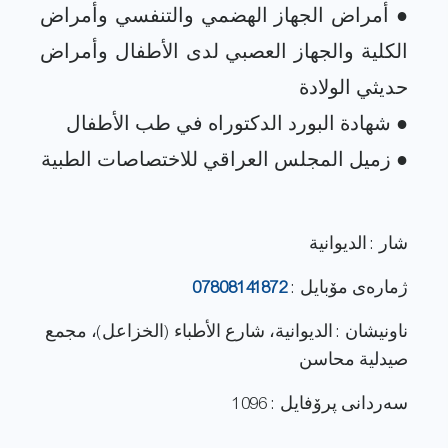
● أمراض الجهاز الهضمي والتنفسي وأمراض
الكلية والجهاز العصبي لدى الأطفال وأمراض
شار : الديوانية
ژماره‌ی مۆبایل :
07808141872
ناونيشان : الديوانية، شارع الأطباء (الخزاعل)، مجمع
صيدلية محاسن
سەردانی پرۆفایل : 1096