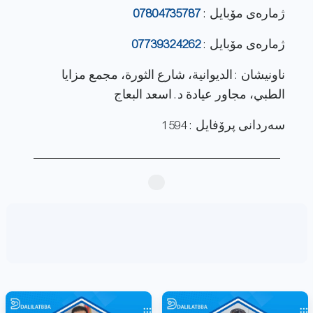
ژماره‌ی مۆبایل :
07804735787
ژماره‌ی مۆبایل :
07739324262
ناونيشان : الديوانية، شارع الثورة، مجمع مزايا
الطبي، مجاور عيادة د. اسعد البعاج
سەردانی پرۆفایل : 1594