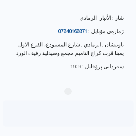
شار : الأنبار_الرمادي
ژماره‌ی مۆبایل :
07840168871
ناونيشان : الرمادي : شارع المستودع، الفرع الاول
يمينا قرب كراج التاميم مجمع وصيدلية رفيف الورد
سەردانی پرۆفایل : 1909